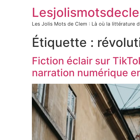
Lesjolismotsdecl
Les Jolis Mots de Clem : Là où la littérature 
Étiquette :
révolut
Fiction éclair sur TikT
narration numérique e