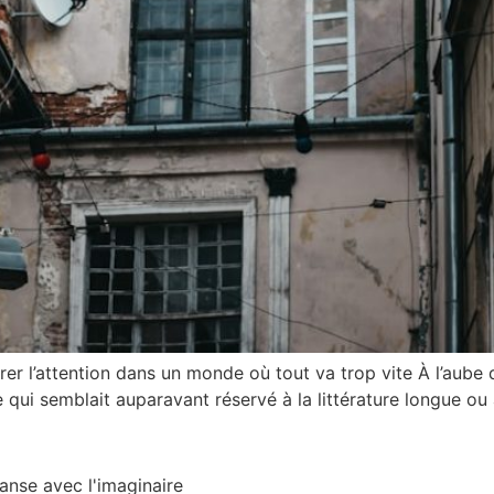
er l’attention dans un monde où tout va trop vite À l’aube d
qui semblait auparavant réservé à la littérature longue ou 
danse avec l'imaginaire