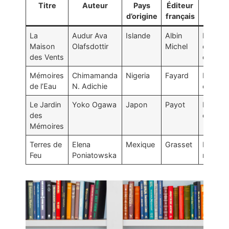
Titre
Auteur
Pays
Éditeur
Thèm
d’origine
français
princi
La
Audur Ava
Islande
Albin
Isoleme
Maison
Olafsdottir
Michel
et
des Vents
connex
Mémoires
Chimamanda
Nigeria
Fayard
Héritag
de l’Eau
N. Adichie
colonial
Le Jardin
Yoko Ogawa
Japon
Payot
Mémoir
des
collecti
Mémoires
Terres de
Elena
Mexique
Grasset
Révolut
Feu
Poniatowska
mexica