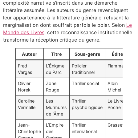
complexité narrative s’inscrit dans une démarche
littéraire assumée. Les auteurs du genre revendiquent
leur appartenance à la littérature générale, refusant la
marginalisation dont souffrait parfois le polar. Selon
Le
Monde des Livres
, cette reconnaissance institutionnelle
transforme la réception critique du genre.
Auteur
Titre
Sous-genre
Éditeur
Fred
L’Énigme
Policier
Flammarion
Vargas
du Parc
traditionnel
Olivier
Zone
Thriller social
Albin
Norek
Rouge
Michel
Caroline
Les
Thriller
Le Livre de
Vermalle
Murmures
psychologique
Poche
de l’Âme
Jean-
L’Empire
Thriller
Grasset
Christophe
des
international
Grangé
Ombres