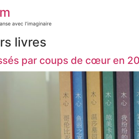
em
danse avec l'imaginaire
rs livres
ssés par coups de cœur en 2