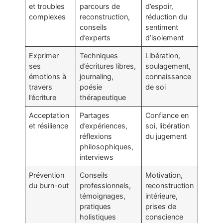
et troubles
parcours de
d’espoir,
complexes
reconstruction,
réduction du
conseils
sentiment
d’experts
d’isolement
Exprimer
Techniques
Libération,
ses
d’écritures libres,
soulagement,
émotions à
journaling,
connaissance
travers
poésie
de soi
l’écriture
thérapeutique
Acceptation
Partages
Confiance en
et résilience
d’expériences,
soi, libération
réflexions
du jugement
philosophiques,
interviews
Prévention
Conseils
Motivation,
du burn-out
professionnels,
reconstruction
témoignages,
intérieure,
pratiques
prises de
holistiques
conscience