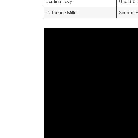
Justine Lévy
Une drôl
Catherine Millet
Simone 