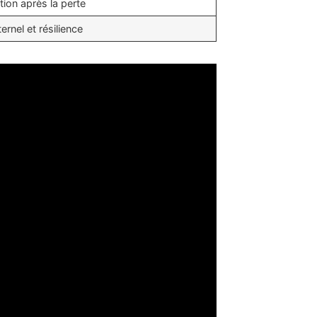
ion après la perte
ernel et résilience