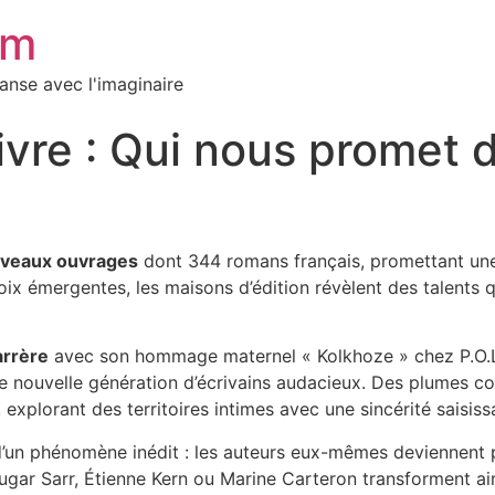
em
danse avec l'imaginaire
uivre : Qui nous promet
veaux ouvrages
dont 344 romans français, promettant une
ix émergentes, les maisons d’édition révèlent des talents q
rrère
avec son hommage maternel « Kolkhoze » chez P.O.
ne nouvelle génération d’écrivains audacieux. Des plumes 
 explorant des territoires intimes avec une sincérité saisiss
’un phénomène inédit : les auteurs eux-mêmes deviennent p
 Sarr, Étienne Kern ou Marine Carteron transforment ainsi l