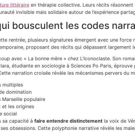
ture littéraire
en thérapie collective. Leurs récits résonnen
uté invisible mais solidaire autour de l’expérience partagé
ui bousculent les codes narra
tte rentrée, plusieurs signatures émergent avec une force 
contemporaine, proposant des récits qui dépassent largement 
coup avec « La bonne mère » chez L’Iconoclaste. Son roman 
 Clara, étudiante en sociologie à Sciences Po Paris, éprouve
Cette narration croisée révèle les mécanismes pervers du mé
 multiples
 de domination
Marseille populaire
 et les origines
e social
ns sa capacité à
faire entendre distinctement
la voix de Vé
ses obsessions. Cette polyphonie narrative révèle les male