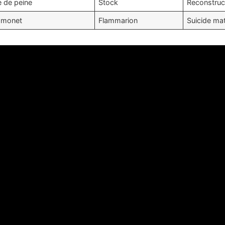
e de peine
Stock
Reconstruct
Emonet
Flammarion
Suicide mat