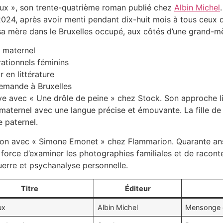
ux », son trente-quatrième roman publié chez
Albin Michel
r 2024, après avoir menti pendant dix-huit mois à tous ceux 
sa mère dans le Bruxelles occupé, aux côtés d’une grand-mè
e maternel
ationnels féminins
 en littérature
lemande à Bruxelles
ve avec « Une drôle de peine » chez Stock. Son approche litt
l maternel avec une langue précise et émouvante. La fille d
e paternel.
iation avec « Simone Emonet » chez Flammarion. Quarante ans
a force d’examiner les photographies familiales et de racon
uerre et psychanalyse personnelle.
Titre
Éditeur
ux
Albin Michel
Mensonge e