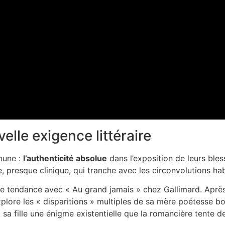
lle exigence littéraire
mune :
l’authenticité absolue
dans l’exposition de leurs bless
e, presque clinique, qui tranche avec les circonvolutions habi
tte tendance avec « Au grand jamais » chez Gallimard. Apr
explore les « disparitions » multiples de sa mère poétesse 
 sa fille une énigme existentielle que la romancière tente de