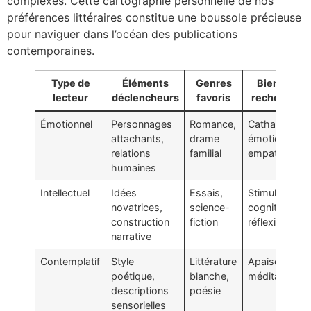
complexes. Cette cartographie personnelle de nos
préférences littéraires constitue une boussole précieuse
pour naviguer dans l’océan des publications
contemporaines.
Type de
Éléments
Genres
Bienfaits
lecteur
déclencheurs
favoris
recherchés
Émotionnel
Personnages
Romance,
Catharsis
attachants,
drame
émotionnelle,
relations
familial
empathie
humaines
Intellectuel
Idées
Essais,
Stimulation
novatrices,
science-
cognitive,
construction
fiction
réflexion
narrative
Contemplatif
Style
Littérature
Apaisement,
poétique,
blanche,
méditation
descriptions
poésie
sensorielles